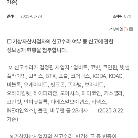
기준)
관리자
2025-03-24
조회수
870
첨부파일
(
1
)
□ 가상자산사업자의 신고수리 여부 등 신고에 관한
정보공개 현황을 첨부합니다.
ㅇ 신고수리가 결정된 사업자 : 업비트, 코빗, 코인원, 빗썸,
플라이빗, 고팍스, BTX, 포블, 코어닥스, KODA, KDAC,
비블록, 오케이비트, 빗크몬, 프라뱅, 보라비트,
오하이월렛, 하이퍼리즘, 오아시스, 페이코인, 커스텔라,
코인빗, 인피닛블록, 디에스알브이랩스, 비댁스,
INEX(인엑스), 돌핀, 바우맨 등 28개사 (2025.3.22.
기준)
※ 가상자산사업자의 신고수리, 변경신고 등 변동이