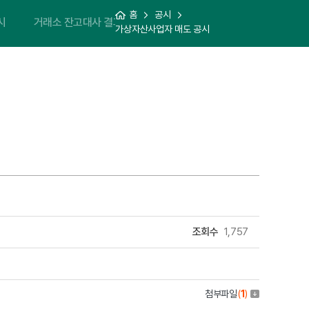
홈
공시
시
거래소 잔고대사 결과 공시
가상자산사업자 매도 공시
조회수
1,757
첨부파일
(
1
)