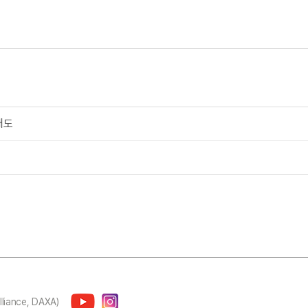
매도
lliance, DAXA)