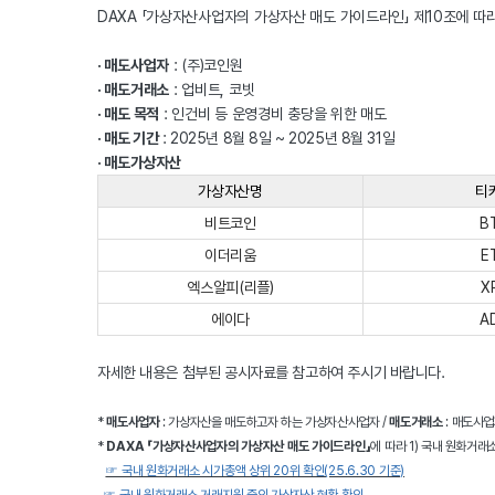
DAXA 「가상자산사업자의 가상자산 매도 가이드라인」 제10조에 
· 매도사업자
: (주)코인원
·
매도거래소
: 업비트, 코빗
·
매도 목적
: 인건비 등 운영경비 충당을 위한 매도
·
매도 기간
: 2025년 8월 8일 ~ 2025년 8월 31일
·
매도가상자산
가상자산명
티
비트코인
B
이더리움
E
엑스알피(리플)
X
에이다
A
자세한 내용은 첨부된 공시자료를 참고하여 주시기 바랍니다.
*
매도사업자
: 가상자산을 매도하고자 하는 가상자산사업자 /
매도거래소
: 매도사
*
DAXA
「
가상자산사업자의 가상자산 매도 가이드라인」
에 따라
1) 국내 원화거래
☞ 국내 원화거래소 시가총액 상위 20위 확인(25.6.30 기준)