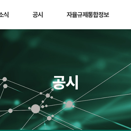
소식
공시
자율규제통합정보
항
가상자산사업자
DAXA 자율규제안
디지
매도 공시
활동
가상자산사업자 신고 현황
가상자산
가상자산정보길라잡이
시가총액 순위
법령 정보
회원사 거래지원
공시
현황
교육 영상
예치금 이용료율
비교 공시
수수료 비교 공시
거래소 잔고대사
결과 공시