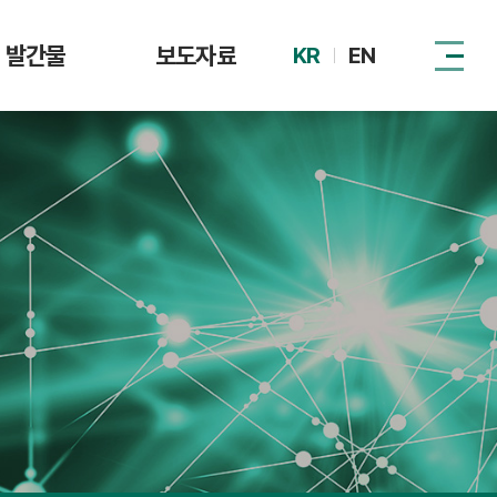
발간물
보도자료
KR
EN
털자산시장 제도
DAXA
동향
관계기관
이슈리포트
정책 자료집