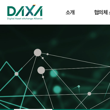
소개
협의체 
인사말
공지사
주요사업
협의체 
연혁
조직도
CI
회원사 현황