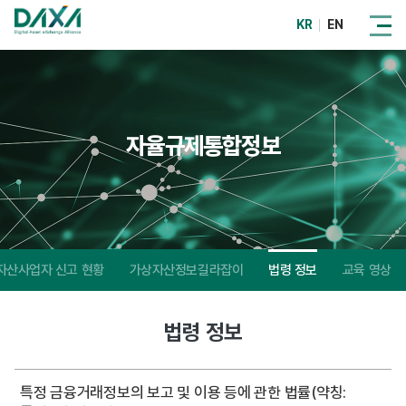
KR
EN
자율규제통합정보
자산사업자 신고 현황
가상자산정보길라잡이
법령 정보
교육 영상
법령 정보
특정 금융거래정보의 보고 및 이용 등에 관한 법률(약칭: