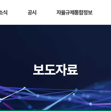
소식
공시
자율규제통합정보
항
가상자산사업자
DAXA 자율규제안
디지
매도 공시
활동
가상자산사업자 신고 현황
가상자산
가상자산정보길라잡이
시가총액 순위
법령 정보
회원사 거래지원
보도자료
현황
교육 영상
예치금 이용료율
비교 공시
수수료 비교 공시
거래소 잔고대사
결과 공시