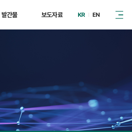
발간물
보도자료
KR
EN
털자산시장 제도
DAXA
동향
관계기관
이슈리포트
정책 자료집