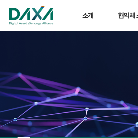
소개
협의체 
인사말
공지사
주요사업
협의체 
연혁
조직도
CI
회원사 현황