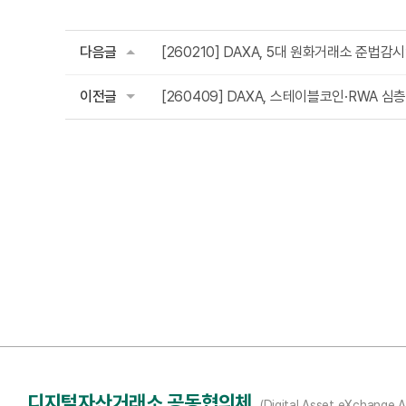
다음글
[260210] DAXA, 5대 원화거래소 준법감
이전글
[260409] DAXA, 스테이블코인·RWA 심층
디지털자산거래소 공동협의체
(Digital Asset eXchange A