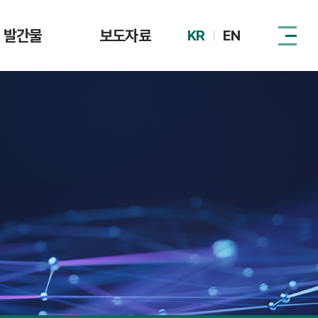
발간물
보도자료
KR
EN
털자산시장 제도
DAXA
동향
관계기관
이슈리포트
정책 자료집