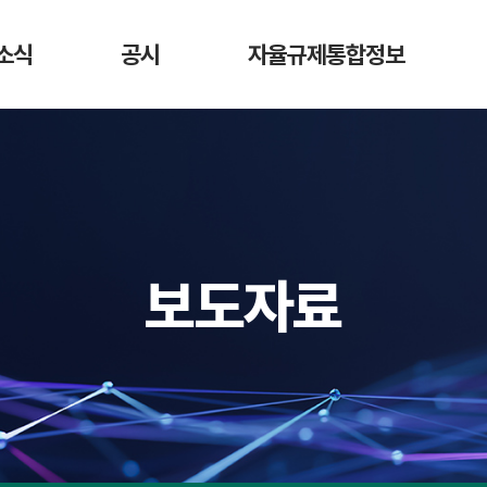
소식
공시
자율규제통합정보
항
가상자산사업자
DAXA 자율규제안
디지
매도 공시
활동
가상자산사업자 신고 현황
가상자산
가상자산정보길라잡이
시가총액 순위
법령 정보
회원사 거래지원
보도자료
현황
교육 영상
예치금 이용료율
비교 공시
수수료 비교 공시
거래소 잔고대사
결과 공시