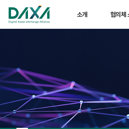
소개
협의체 
인사말
공지사
주요사업
협의체 
연혁
조직도
CI
회원사 현황