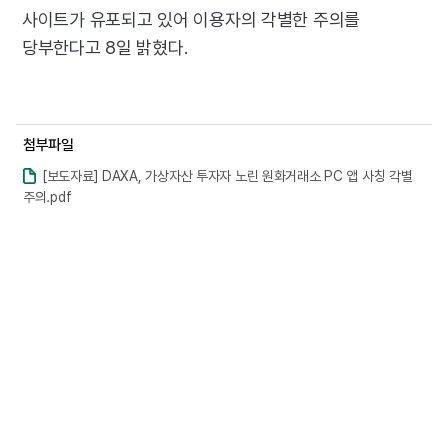
사이트가 유포되고 있어 이용자의 각별한 주의를
당부한다고 8일 밝혔다.
첨부파일
[보도자료] DAXA, 가상자산 투자자 노린 원화거래소 PC 앱 사칭 각별
주의.pdf
바로보기
※ 시스템관리를 위해 15MB가 넘으면 바로보기가 제한 됩니다.
다음글
[260710] DAXA·MRI, ‘미국의 디지털자산 패권 전략과 한국의 대응’ 세미나 개최
이전글
[260624] DAXA, 캄보디아 사이버수사 경찰에 ‘가상자산 범죄 대응‘ 韓 노하우 전수