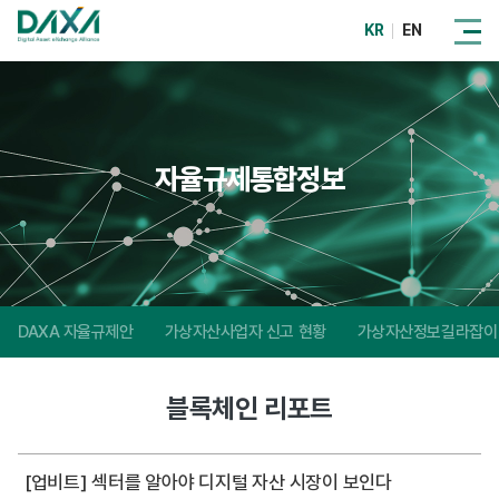
KR
EN
자율규제통합정보
DAXA 자율규제안
가상자산사업자 신고 현황
가상자산정보길라잡이
블록체인 리포트
[업비트] 섹터를 알아야 디지털 자산 시장이 보인다