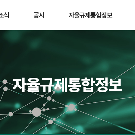
소식
공시
자율규제통합정보
항
가상자산사업자
DAXA 자율규제안
디지
매도 공시
활동
가상자산사업자 신고 현황
가상자산
가상자산정보길라잡이
시가총액 순위
법령 정보
회원사 거래지원
자율규제통합정보
현황
교육 영상
예치금 이용료율
비교 공시
수수료 비교 공시
거래소 잔고대사
결과 공시