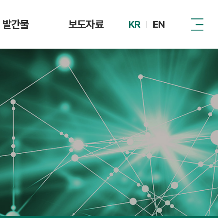
발간물
보도자료
KR
EN
털자산시장 제도
DAXA
동향
관계기관
이슈리포트
정책 자료집