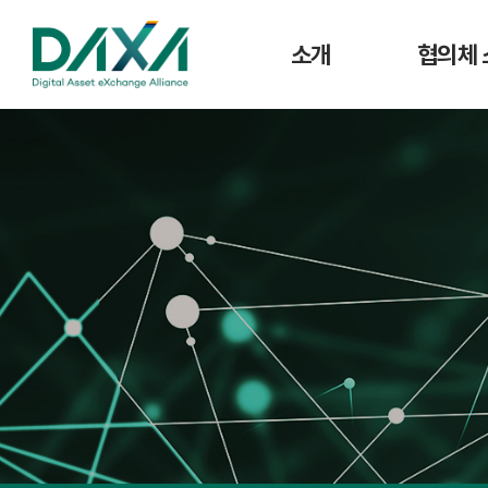
소개
협의체 
인사말
공지사
주요사업
협의체 
연혁
조직도
CI
회원사 현황