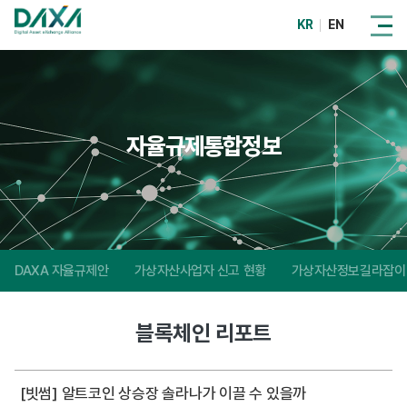
KR
EN
자율규제통합정보
DAXA 자율규제안
가상자산사업자 신고 현황
가상자산정보길라잡이
블록체인 리포트
[빗썸] 알트코인 상승장 솔라나가 이끌 수 있을까