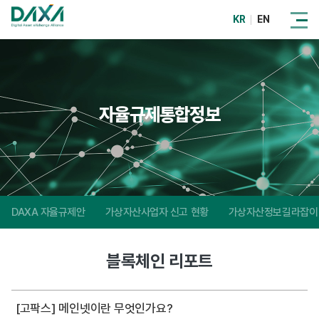
KR
EN
자율규제통합정보
DAXA 자율규제안
가상자산사업자 신고 현황
가상자산정보길라잡이
블록체인 리포트
[고팍스] 메인넷이란 무엇인가요?