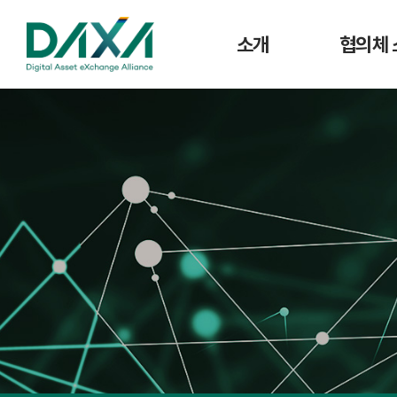
소개
협의체 
인사말
공지사
주요사업
협의체 
연혁
조직도
CI
회원사 현황