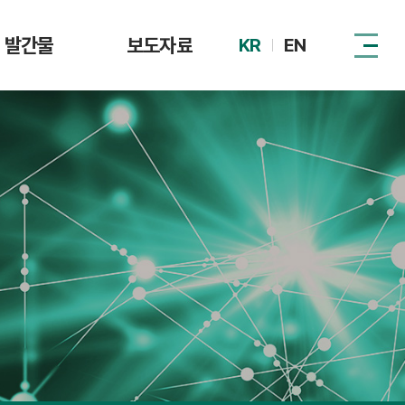
발간물
보도자료
KR
EN
털자산시장 제도
DAXA
동향
관계기관
이슈리포트
정책 자료집