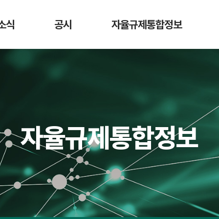
소식
공시
자율규제통합정보
항
가상자산사업자
DAXA 자율규제안
디지
매도 공시
활동
가상자산사업자 신고 현황
가상자산
가상자산정보길라잡이
시가총액 순위
법령 정보
회원사 거래지원
자율규제통합정보
현황
교육 영상
예치금 이용료율
비교 공시
수수료 비교 공시
거래소 잔고대사
결과 공시