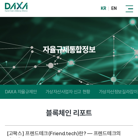
KR
EN
자율규제통합정보
DAXA 자율규제안
가상자산사업자 신고 현황
가상자산정보길라잡이
블록체인 리포트
[고팍스] 프렌드테크(Friend.tech)란? — 프렌드테크의