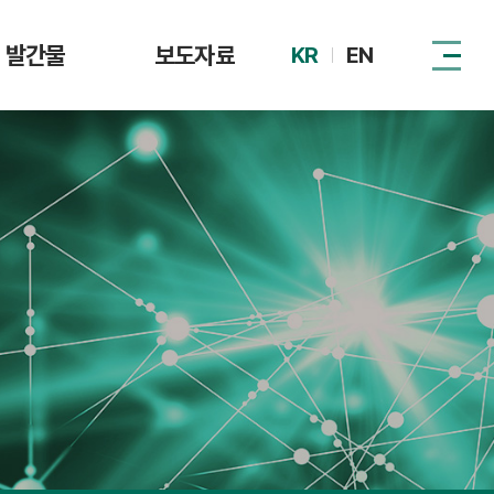
발간물
보도자료
KR
EN
털자산시장 제도
DAXA
동향
관계기관
이슈리포트
정책 자료집