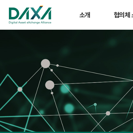
소개
협의체 
인사말
공지사
주요사업
협의체 
연혁
조직도
CI
회원사 현황