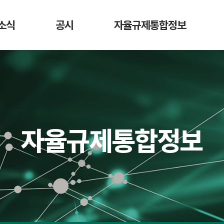
소식
공시
자율규제통합정보
항
가상자산사업자
DAXA 자율규제안
디지
매도 공시
활동
가상자산사업자 신고 현황
가상자산
가상자산정보길라잡이
시가총액 순위
법령 정보
회원사 거래지원
자율규제통합정보
현황
교육 영상
예치금 이용료율
비교 공시
수수료 비교 공시
거래소 잔고대사
결과 공시