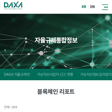
KR
EN
자율규제통합정보
DAXA 자율규제안
가상자산사업자 신고 현황
가상자산정보길라잡이
블록체인 리포트
전체 : 209