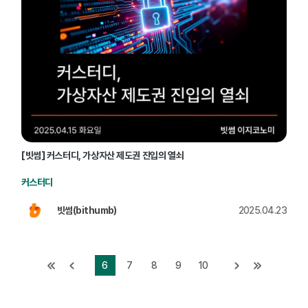
[빗썸] 커스터디, 가상자산 제도권 진입의 열쇠
커스터디
빗썸(bithumb)
2025.04.23
6
7
8
9
10