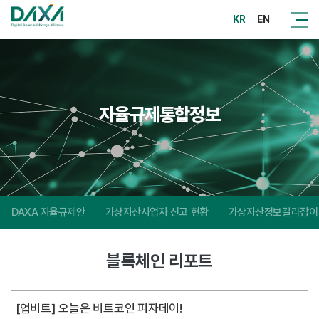
KR
EN
자율규제통합정보
DAXA 자율규제안
가상자산사업자 신고 현황
가상자산정보길라잡이
블록체인 리포트
[업비트] 오늘은 비트코인 피자데이!