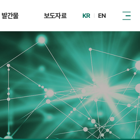
발간물
보도자료
KR
EN
털자산시장 제도
DAXA
동향
관계기관
이슈리포트
정책 자료집