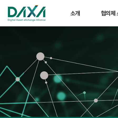
소개
협의체 
인사말
공지사
주요사업
협의체 
연혁
조직도
CI
회원사 현황