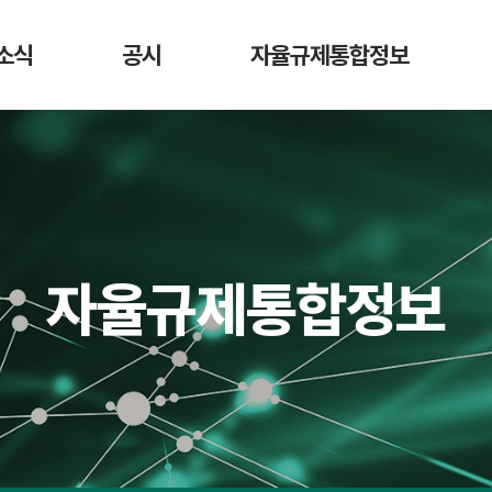
소식
공시
자율규제통합정보
항
가상자산사업자
DAXA 자율규제안
디지
매도 공시
활동
가상자산사업자 신고 현황
가상자산
가상자산정보길라잡이
시가총액 순위
법령 정보
회원사 거래지원
자율규제통합정보
현황
교육 영상
예치금 이용료율
비교 공시
수수료 비교 공시
거래소 잔고대사
결과 공시