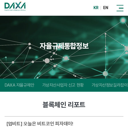
KR
EN
자율규제통합정보
DAXA 자율규제안
가상자산사업자 신고 현황
가상자산정보길라잡이
블록체인 리포트
[업비트] 오늘은 비트코인 피자데이!