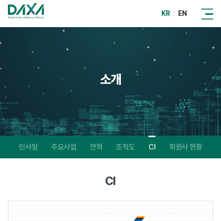
KR
EN
소개
인사말
주요사업
연혁
조직도
CI
회원사 현황
CI