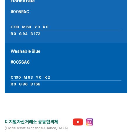
Florida Blue
#005EAC
C 90 M 60 Y 0 K 0
R 0 G 94 B 172
Washable Blue
#0056A6
C 100 M 63 Y 0 K 2
R 0 G 86 B 166
디지털자산거래소 공동협의체
(Digital Asset eXchange Alliance, DAXA)