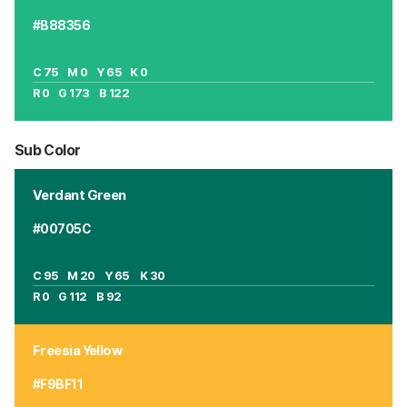
#B88356
C 75 M 0 Y 65 K 0
R 0 G 173 B 122
Sub Color
Verdant Green
#00705C
C 95 M 20 Y 65 K 30
R 0 G 112 B 92
Freesia Yellow
#F9BF11