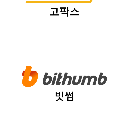
플랫폼
빗썸
법인명
(주)빗썸